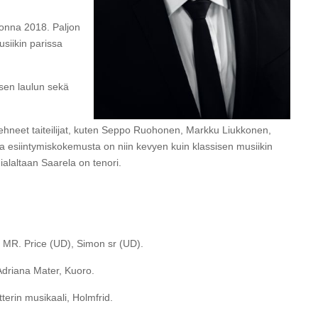
uonna 2018. Paljon
siikin parissa
sen laulun sekä
 tehneet taiteilijat, kuten Seppo Ruohonen, Markku Liukkonen,
ja esiintymiskokemusta on niin kevyen kuin klassisen musiikin
änialaltaan Saarela on tenori.
, MR. Price (UD), Simon sr (UD).
driana Mater, Kuoro.
terin
musikaali, Holmfrid.