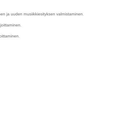
nen ja uuden musiikkiesityksen valmistaminen.
joittaminen.
oittaminen.