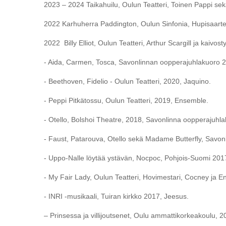
2023 – 2024 Taikahuilu, Oulun Teatteri, Toinen Pappi se
2022 Karhuherra Paddington, Oulun Sinfonia, Hupisaarten
2022 Billy Elliot, Oulun Teatteri, Arthur Scargill ja kaivost
- Aida, Carmen, Tosca, Savonlinnan oopperajuhlakuoro 
- Beethoven, Fidelio - Oulun Teatteri, 2020, Jaquino.
- Peppi Pitkätossu, Oulun Teatteri, 2019, Ensemble.
- Otello, Bolshoi Theatre, 2018, Savonlinna oopperajuhl
- Faust, Patarouva, Otello sekä Madame Butterfly, Savo
- Uppo-Nalle löytää ystävän, Nocpoc, Pohjois-Suomi 201
- My Fair Lady, Oulun Teatteri, Hovimestari, Cocney ja 
- INRI -musikaali, Tuiran kirkko 2017, Jeesus.
– Prinsessa ja villijoutsenet, Oulu ammattikorkeakoulu, 