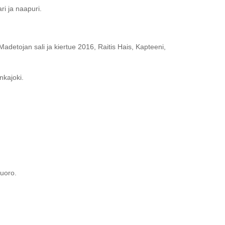
ri ja naapuri.
detojan sali ja kiertue 2016, Raitis Hais, Kapteeni,
nkajoki.
kuoro.