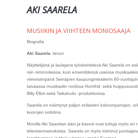
AKI SAARELA
MUSIIKIN JA VIIHTEEN MONIOSAAJA
Biografia
Aki Saarela
, tenori
Näyttelijänä ja laulajana työskentelevä Aki Saarela on esi
niin nimirooleissa, kuin ensemblessä useissa musikaaleis
viimeisimpänä Seinäjoen kaupunginteatterin 60-vuotisjuhl
taivaassa musikaalin roolissa Homfrid, sekä huippusuosit
Billy Elliot sekä Taikahuilu -produktioissa.
Saarela on esiintynyt paljon erilaisten kokoonpanojen, or
kuorojen solistina.
Monille Aki Saarelan ääni ja kasvot ovat tuttuja myös eri r
televisiomainoksista. Saarela on myös toiminut juontajana
tapahtumissa ja tilaisuuksissa ympäri Suomea.