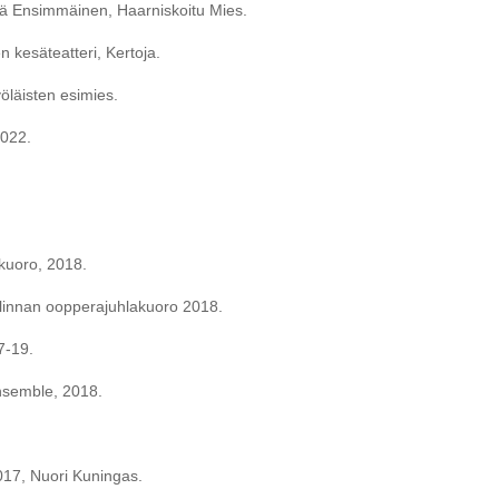
kä Ensimmäinen, Haarniskoitu Mies.
 kesäteatteri, Kertoja.
yöläisten esimies.
2022.
akuoro, 2018.
nlinnan oopperajuhlakuoro 2018.
7-19.
Ensemble, 2018.
2017, Nuori Kuningas.