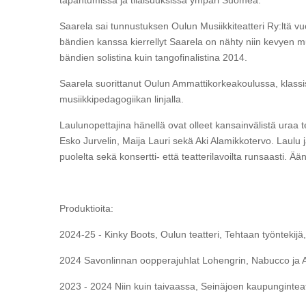
Saarela sai tunnustuksen Oulun Musiikkiteatteri Ry:ltä v
bändien kanssa kierrellyt Saarela on nähty niin kevyen mu
bändien solistina kuin tangofinalistina 2014.
Saarela suorittanut Oulun Ammattikorkeakoulussa, klassi
musiikkipedagogiikan linjalla.
Laulunopettajina hänellä ovat olleet kansainvälistä uraa
Esko Jurvelin, Maija Lauri sekä Aki Alamikkotervo. Laulu 
puolelta sekä konsertti- että teatterilavoilta runsaasti. Ä
Produktioita:
2024-25 - Kinky Boots, Oulun teatteri, Tehtaan työntekijä
2024 Savonlinnan oopperajuhlat Lohengrin, Nabucco ja A
2023 - 2024 Niin kuin taivaassa, Seinäjoen kaupunginteat