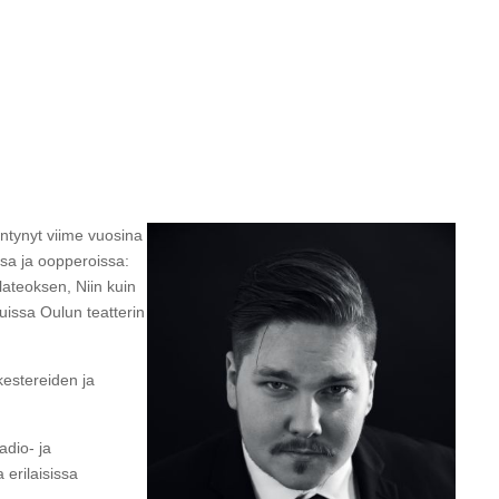
intynyt viime vuosina
sa ja oopperoissa:
ateoksen, Niin kuin
uissa Oulun teatterin
kestereiden ja
adio- ja
 erilaisissa